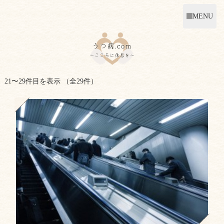
MENU
21〜29件目を表示
（全29件）