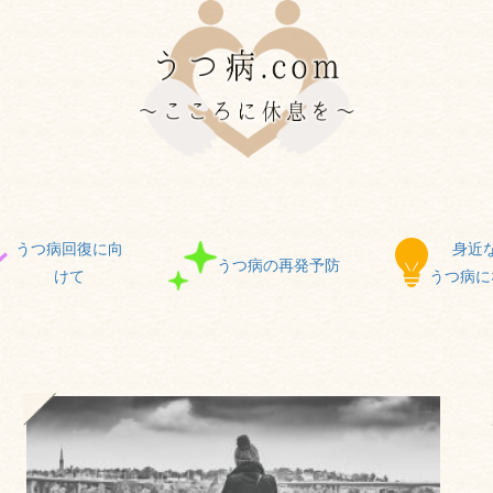
うつ病回復に向
身近
うつ病の再発予防
けて
うつ病に