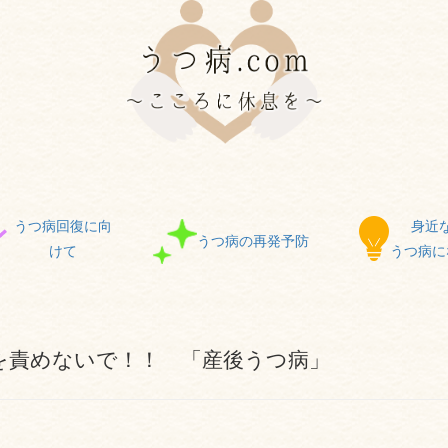
うつ病回復に向
身近
うつ病の再発予防
けて
うつ病に
を責めないで！！ 「産後うつ病」